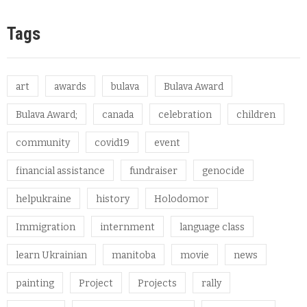
Tags
art
awards
bulava
Bulava Award
Bulava Award;
canada
celebration
children
community
covid19
event
financial assistance
fundraiser
genocide
helpukraine
history
Holodomor
Immigration
internment
language class
learn Ukrainian
manitoba
movie
news
painting
Project
Projects
rally