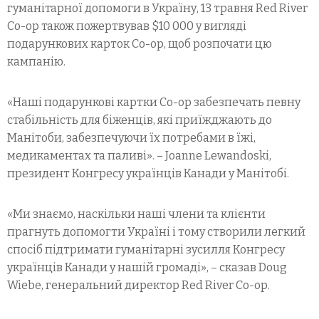
гуманітарної допомоги в Україну, 13 травня Red River
Co-op також пожертвував $10 000 у вигляді
подарункових карток Co-op, щоб розпочати цю
кампанію.
«Наші подарункові картки Co-op забезпечать певну
стабільність для біженців, які приїжджають до
Манітоби, забезпечуючи їх потребами в їжі,
медикаментах та паливі». – Joanne Lewandoski,
президент Конгресу українців Канади у Манітобі.
«Ми знаємо, наскільки наші члени та клієнти
прагнуть допомогти Україні і тому створили легкий
спосіб підтримати гуманітарні зусилля Конгресу
українців Канади у нашій громаді», – сказав Doug
Wiebe, генеральний директор Red River Co-op.