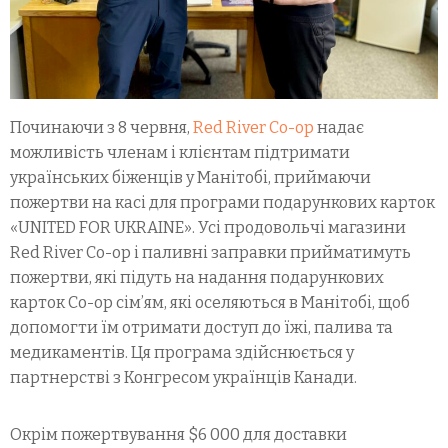
Починаючи з 8 червня,
Red River Co-op
надає
можливість членам і клієнтам підтримати
українських біженців у Манітобі, приймаючи
пожертви на касі для програми подарункових карток
«UNITED FOR UKRAINE». Усі продовольчі магазини
Red River Co-op і паливні заправки прийматимуть
пожертви, які підуть на надання подарункових
карток Co-op сім’ям, які оселяються в Манітобі, щоб
допомогти їм отримати доступ до їжі, палива та
медикаментів. Ця програма здійснюється у
партнерстві з Конгресом українців Канади.
Окрім пожертвування $6 000 для доставки