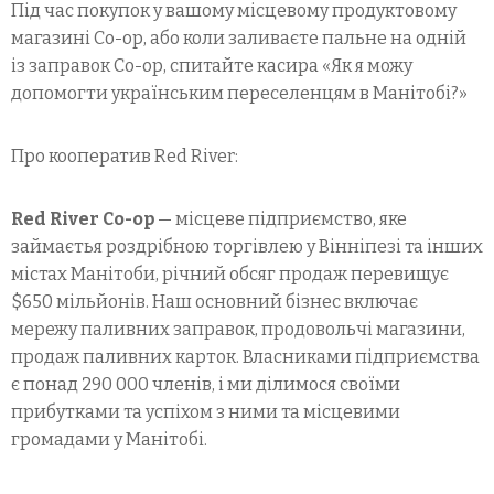
Під час покупок у вашому місцевому продуктовому
магазині Co-op, або коли заливаєте пальне на одній
із заправок Co-op, спитайте касира «Як я можу
допомогти українським переселенцям в Манітобі?»
Про кооператив Red River:
Red River Co-op
— місцеве підприємство, яке
займаєтья роздрібною торгівлею у Вінніпезі та інших
містах Манітоби, річний обсяг продаж перевищує
$650 мільйонів. Наш основний бізнес включає
мережу паливних заправок, продовольчі магазини,
продаж паливних карток. Власниками підприємства
є понад 290 000 членів, і ми ділимося своїми
прибутками та успіхом з ними та місцевими
громадами у Манітобі.