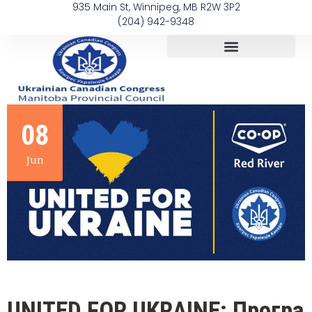
935 Main St, Winnipeg, MB R2W 3P2
(204) 942-9348
08
Jun
UNITED FOR UKRAINE: Програ