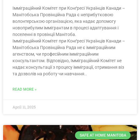
Імміграційний Комітет при Конґресі Українців Канади –
Манітобська Провінційна Рада є неприбутковою
волонтерською організацією, яка надає допомогу
новоприбулим іммігрантам в процесі адаптування і
поселенні в провінції Манітоба.
Імміграційний Комітет при Конґресі Українців Канади –
Манітобська Провінційна Рада не є імміграційним
агенством, чи професійним імміграційним
консультантом. Відповідно, Імміграційний Комітет не
надає:консультації з процесу імміграції, отримання віз
та дозволів на роботу чи навчання..
READ MORE »
April 11, 2025
SAFE AT HOME MANITOBA