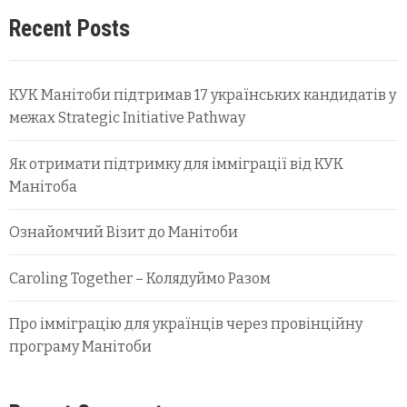
Recent Posts
КУК Манітоби підтримав 17 українських кандидатів у
межах Strategic Initiative Pathway
Як отримати підтримку для імміграції від КУК
Манітоба
Ознайомчий Візит до Манітоби
Caroling Together – Колядуймо Разом
Про імміграцію для українців через провінційну
програму Манітоби