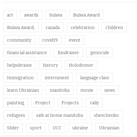
art
awards
bulava
Bulava Award
Bulava Award;
canada
celebration
children
community
covid19
event
financial assistance
fundraiser
genocide
helpukraine
history
Holodomor
Immigration
internment
language class
learn Ukrainian
manitoba
movie
news
painting
Project
Projects
rally
refugees
safe at home manitoba
shevchenko
Slider
sport
UCC
ukraine
Ukrainian