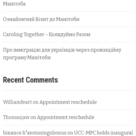
Манітоба
Ознайомчий Візит до Манітоби
Caroling Together – Колядуймо Разом
Про імміграцію для українців через провінційну
програму Манітоби
Recent Comments
Williamfeart
on
Appointment reschedule
Thomasjaw
on
Appointment reschedule
binance h"anvisningsbonus
on
UCC-MPC holds inaugural