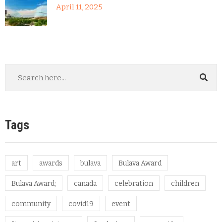
April 11, 2025
Tags
art
awards
bulava
Bulava Award
Bulava Award;
canada
celebration
children
community
covid19
event