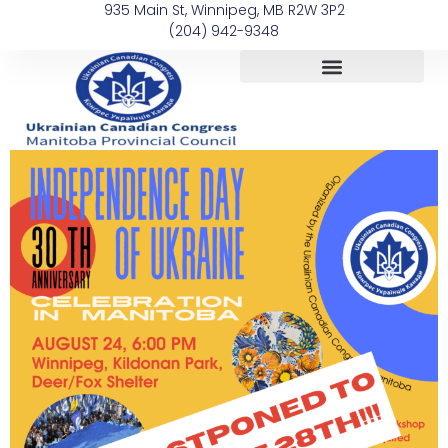
935 Main St, Winnipeg, MB R2W 3P2
(204) 942-9348