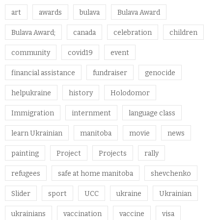
art
awards
bulava
Bulava Award
Bulava Award;
canada
celebration
children
community
covid19
event
financial assistance
fundraiser
genocide
helpukraine
history
Holodomor
Immigration
internment
language class
learn Ukrainian
manitoba
movie
news
painting
Project
Projects
rally
refugees
safe at home manitoba
shevchenko
Slider
sport
UCC
ukraine
Ukrainian
ukrainians
vaccination
vaccine
visa