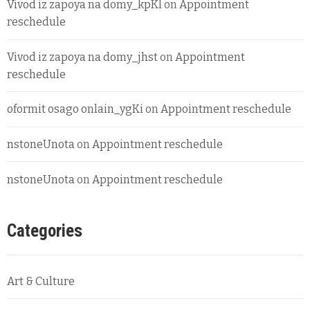
Vivod iz zapoya na domy_kpKl
on
Appointment
reschedule
Vivod iz zapoya na domy_jhst
on
Appointment
reschedule
oformit osago onlain_ygKi
on
Appointment reschedule
nstoneUnota
on
Appointment reschedule
nstoneUnota
on
Appointment reschedule
Categories
Art & Culture