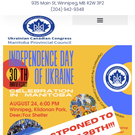
935 Main St, Winnipeg, MB R2W 3P2
(204) 942-9348