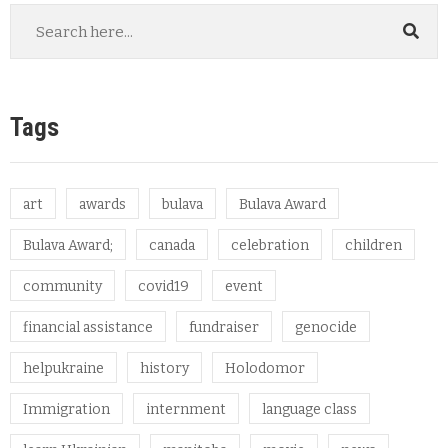
Tags
art
awards
bulava
Bulava Award
Bulava Award;
canada
celebration
children
community
covid19
event
financial assistance
fundraiser
genocide
helpukraine
history
Holodomor
Immigration
internment
language class