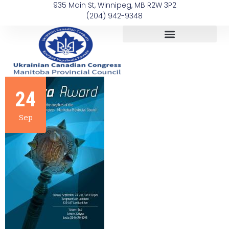
935 Main St, Winnipeg, MB R2W 3P2
(204) 942-9348
24
Sep