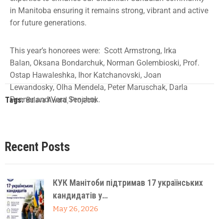
in Manitoba ensuring it remains strong, vibrant and active
for future generations.
This year’s honorees were: Scott Armstrong, Irka
Balan, Oksana Bondarchuk, Norman Golembioski, Prof.
Ostap Hawaleshka, Ihor Katchanovski, Joan
Lewandosky, Olha Mendela, Peter Maruschak, Darla
Penner and Vera Senchuk.
Tags:
Bulava Award
‚
Projects
Recent Posts
КУК Манітоби підтримав 17 українських
кандидатів у…
May 26, 2026