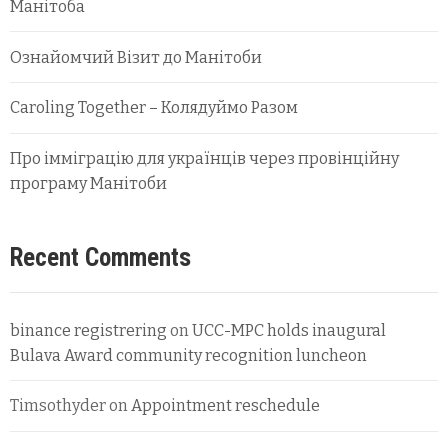
Манітоба
Ознайомчий Візит до Манітоби
Caroling Together – Колядуймо Разом
Про імміграцію для українців через провінційну
програму Манітоби
Recent Comments
binance registrering
on
UCC-MPC holds inaugural
Bulava Award community recognition luncheon
Timsothyder
on
Appointment reschedule