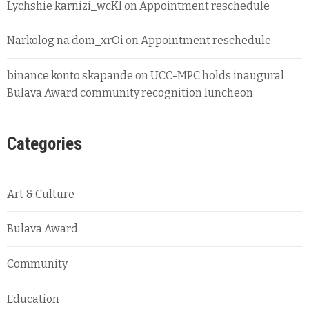
Lychshie karnizi_wcKl
on
Appointment reschedule
Narkolog na dom_xrOi
on
Appointment reschedule
binance konto skapande
on
UCC-MPC holds inaugural
Bulava Award community recognition luncheon
Categories
Art & Culture
Bulava Award
Community
Education