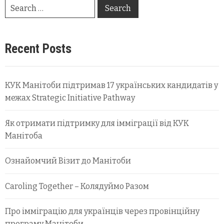
Recent Posts
КУК Манітоби підтримав 17 українських кандидатів у
межах Strategic Initiative Pathway
Як отримати підтримку для імміграції від КУК
Манітоба
Ознайомчий Візит до Манітоби
Caroling Together – Колядуймо Разом
Про імміграцію для українців через провінційну
програму Манітоби