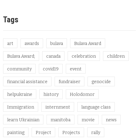
Tags
art
awards
bulava
Bulava Award
Bulava Award;
canada
celebration
children
community
covid19
event
financial assistance
fundraiser
genocide
helpukraine
history
Holodomor
Immigration
internment
language class
learn Ukrainian
manitoba
movie
news
painting
Project
Projects
rally