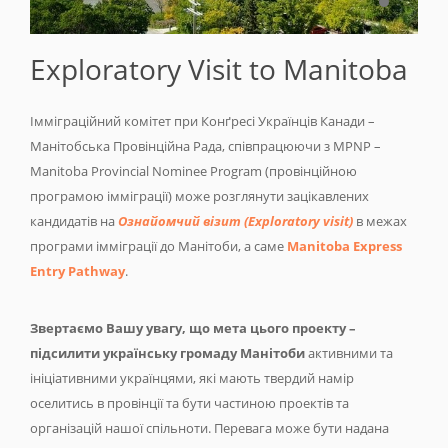
Exploratory Visit to Manitoba
Імміграційний комітет при Конґресі Українців Канади –
Манітобська Провінційна Рада, співпрацюючи з MPNP –
Manitoba Provincial Nominee Program (провінційною
програмою імміграції) може розглянути зацікавлених
кандидатів на
Ознайомчий візит (Exploratory visit)
в межах
програми імміграції до Манітоби, а саме
Manitoba Express
Entry Pathway
.
Звертаємо Вашу увагу, що мета цього проекту –
підсилити українську громаду Манітоби
активними та
ініціативними українцями, які мають твердий намір
оселитись в провінції та бути частиною проектів та
організацій нашої спільноти. Перевага може бути надана